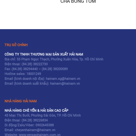
CHÀ BÔNG TÔM
TRỤ SỞ CHÍNH
CÔNG TY TNHH THƯƠNG MẠI SẢN XUẤT HẢI NAM
Địa chỉ: 55 Phạm Ngọc Thạch, Phường Xuân Hòa, Tp. Hồ Chí Minh
Điện thoại:
(84.28) 38222730
Fax:
(84.28) 38294440
–
(84.28) 38200089
Hotline sales:
18001249
Email (kinh doanh nội địa): hainam.sg@hainam.vn
Email (kinh doanh xuất khẩu): hainam@hainam.vn
NHÀ HÀNG HẢI NAM
NHÀ HÀNG CHÈ YẾN & HẢI SẢN CAO CẤP
43 Mạc Thị Bưởi, Phường Sài Gòn, TP. Hồ Chí Minh
Điện thoại:
(84.28) 38226834
Di động/Zalo/Viber: 0902645388
Email: cheyenhainam@hainam.vn
Website: www.yensaohainam.com.vn