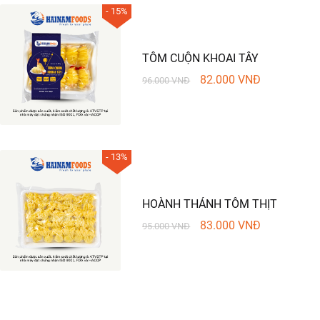
- 15%
TÔM CUỘN KHOAI TÂY
82.000
VNĐ
96.000
VNĐ
- 13%
HOÀNH THÁNH TÔM THỊT
83.000
VNĐ
95.000
VNĐ