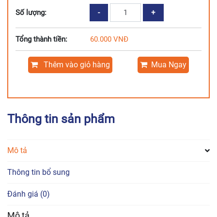
TÔM
Số lượng:
VIÊN
PHÔ
Tổng thành tiền:
60.000
VNĐ
MAI
TẨM
BỘT
Thêm vào giỏ hàng
Mua Ngay
XÙ
số
lượng
Thông tin sản phẩm
Mô tả
Thông tin bổ sung
Đánh giá (0)
Mô tả