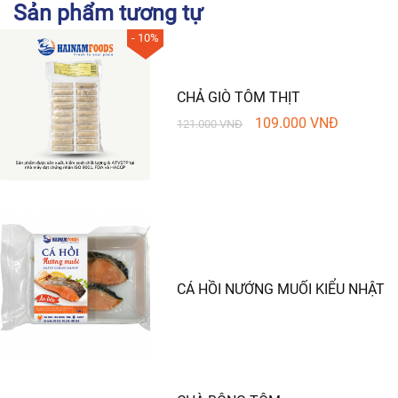
Sản phẩm tương tự
- 10%
CHẢ GIÒ TÔM THỊT
109.000
VNĐ
121.000
VNĐ
CÁ HỒI NƯỚNG MUỐI KIỂU NHẬT