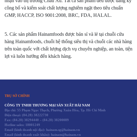
nhận vào thị trường Châu Âu. Tất cả sản phẩm đều được đăng ký
công bố và kiểm soát chất lượng nghiêm ngặt theo tiêu chuẩn
GMP, HACCP, ISO 9001:2008, BRC, FDA, HALAL.
5. Các sản phẩm Hainamfoods được bán sỉ và lẻ tại chuỗi cửa
hàng Hainamfoods, chuỗi hệ thống siêu thị và chuỗi các nhà hàng
trên toàn quốc với chất lượng dịch vụ chuyên nghiệp, an toàn, tiện
lợi và luôn hướng đến khách hàng.
TRỤ SỞ CHÍNH
CÔNG TY TNHH THƯƠNG MẠI SẢN XUẤT HẢI NAM
Địa chỉ: 55 Phạm Ngọc Thạch, Phường Xuân Hòa, Tp. Hồ Chí Minh
Điện thoại:
(84.28) 38222730
Fax:
(84.28) 38294440
–
(84.28) 38200089
Hotline sales:
18001249
Email (kinh doanh nội địa): hainam.sg@hainam.vn
Email (kinh doanh xuất khẩu): hainam@hainam.vn