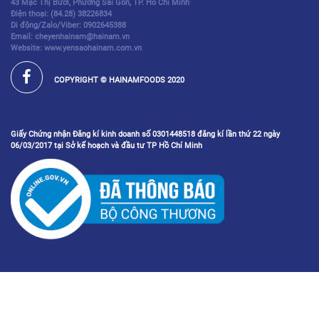
43 Mạc Thị Bưởi, Phường Sài Gòn, TP. Hồ Chí Minh
Điện thoại:
(84.28) 38226834
Di động/Zalo/Viber: 0902645388
Email: cheyenhainam@hainam.vn
Website: www.yensaohainam.com.vn
COPYRIGHT © HAINAMFOODS 2020
Giấy Chứng nhận Đăng kí kinh doanh số 0301448518 đăng kí lần thứ 22 ngày
06/03/2017 tại Sở kế hoạch và đầu tư TP Hồ Chí Minh