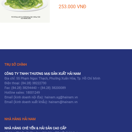
253.000
VNĐ
TRỤ SỞ CHÍNH
CÔNG TY TNHH THƯƠNG MẠI SẢN XUẤT HẢI NAM
Địa chỉ: 55 Phạm Ngọc Thạch, Phường Xuân Hòa, Tp. Hồ Chí Minh
Điện thoại:
(84.28) 38222730
Fax:
(84.28) 38294440
–
(84.28) 38200089
Hotline sales:
18001249
Email (kinh doanh nội địa): hainam.sg@hainam.vn
Email (kinh doanh xuất khẩu): hainam@hainam.vn
NHÀ HÀNG HẢI NAM
NHÀ HÀNG CHÈ YẾN & HẢI SẢN CAO CẤP