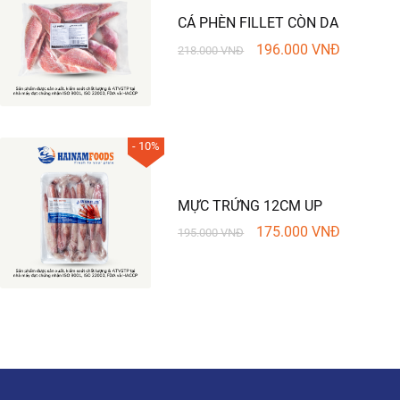
CÁ PHÈN FILLET CÒN DA
196.000
VNĐ
218.000
VNĐ
- 10%
MỰC TRỨNG 12CM UP
175.000
VNĐ
195.000
VNĐ