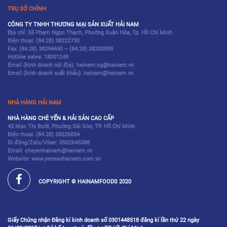
TRỤ SỞ CHÍNH
CÔNG TY TNHH THƯƠNG MẠI SẢN XUẤT HẢI NAM
Địa chỉ: 55 Phạm Ngọc Thạch, Phường Xuân Hòa, Tp. Hồ Chí Minh
Điện thoại:
(84.28) 38222730
Fax:
(84.28) 38294440
–
(84.28) 38200089
Hotline sales:
18001249
Email (kinh doanh nội địa): hainam.sg@hainam.vn
Email (kinh doanh xuất khẩu): hainam@hainam.vn
NHÀ HÀNG HẢI NAM
NHÀ HÀNG CHÈ YẾN & HẢI SẢN CAO CẤP
43 Mạc Thị Bưởi, Phường Sài Gòn, TP. Hồ Chí Minh
Điện thoại:
(84.28) 38226834
Di động/Zalo/Viber: 0902645388
Email: cheyenhainam@hainam.vn
Website: www.yensaohainam.com.vn
COPYRIGHT © HAINAMFOODS 2020
Giấy Chứng nhận Đăng kí kinh doanh số 0301448518 đăng kí lần thứ 22 ngày