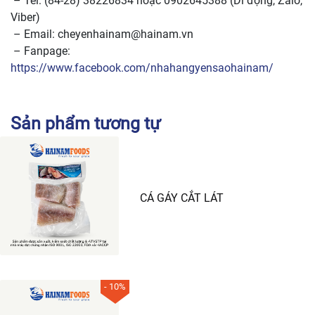
– Tel: (84-28) 38226834 hoặc 0902645388 (Di động, Zalo,
Viber)
– Email: cheyenhainam@hainam.vn
– Fanpage:
https://www.facebook.com/nhahangyensaohainam/
Sản phẩm tương tự
CÁ GÁY CẮT LÁT
- 10%