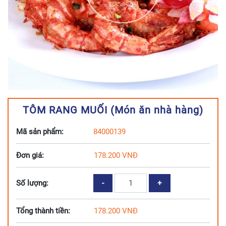
TÔM RANG MUỐI (Món ăn nhà hàng)
Mã sản phẩm:
84000139
Đơn giá:
178.200
VNĐ
TÔM
Số lượng:
RANG
MUỐI
Tổng thành tiền:
178.200
VNĐ
(Món
ăn