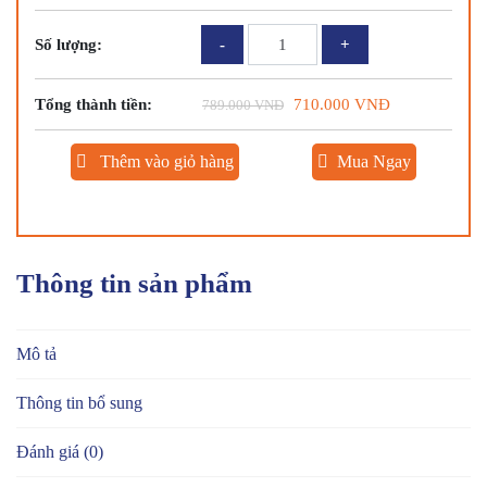
TÔM
Số lượng:
KHÔ
SIZE
Tổng thành tiền:
710.000
VNĐ
789.000
VNĐ
XXXL
300G
số
Thêm vào giỏ hàng
Mua Ngay
lượng
Thông tin sản phẩm
Mô tả
Thông tin bổ sung
Đánh giá (0)