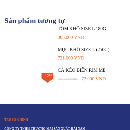
Sản phẩm tương tự
TÔM KHÔ SIZE L 180G
305.000
VNĐ
MỰC KHÔ SIZE L (250G)
721.000
VNĐ
CÁ KÈO BIỂN RIM ME
- 12%
72.000
VNĐ
82.000
VNĐ
TRỤ SỞ CHÍNH
CÔNG TY TNHH THƯƠNG MẠI SẢN XUẤT HẢI NAM