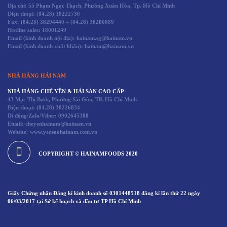
Địa chỉ: 55 Phạm Ngọc Thạch, Phường Xuân Hòa, Tp. Hồ Chí Minh
Điện thoại:
(84.28) 38222730
Fax:
(84.28) 38294440
–
(84.28) 38200089
Hotline sales:
18001249
Email (kinh doanh nội địa): hainam.sg@hainam.vn
Email (kinh doanh xuất khẩu): hainam@hainam.vn
NHÀ HÀNG HẢI NAM
NHÀ HÀNG CHÈ YẾN & HẢI SẢN CAO CẤP
43 Mạc Thị Bưởi, Phường Sài Gòn, TP. Hồ Chí Minh
Điện thoại:
(84.28) 38226834
Di động/Zalo/Viber: 0902645388
Email: cheyenhainam@hainam.vn
Website: www.yensaohainam.com.vn
COPYRIGHT © HAINAMFOODS 2020
Giấy Chứng nhận Đăng kí kinh doanh số 0301448518 đăng kí lần thứ 22 ngày
06/03/2017 tại Sở kế hoạch và đầu tư TP Hồ Chí Minh