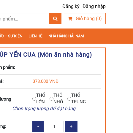
Đăng ký
Đăng nhập
Giỏ hàng (0)
ỨC – SỰ KIỆN
LIÊN HỆ
NHÀ HÀNG HẢI NAM
ÚP YẾN CUA (Món ăn nhà hàng)
n phẩm:
á:
378.000
VNĐ
THỐ
THỐ
THỐ
 lượng
LỚN
NHỎ
TRUNG
Chọn trọng lượng để đặt hàng
SÚP
ng:
YẾN