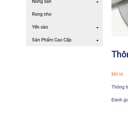
Nông sản
Rong nho
Yến sào
Sản Phẩm Cao Cấp
Thô
Mô tả
Thông t
Đánh gi