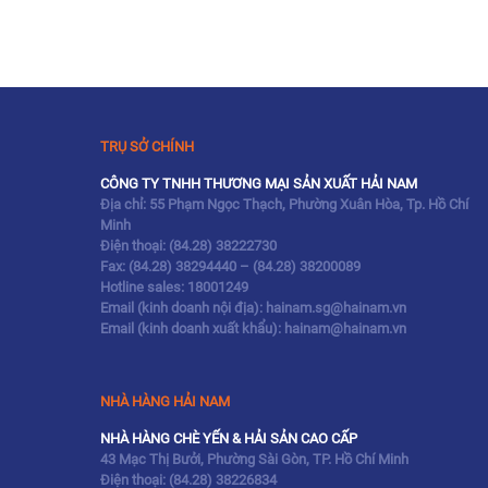
TRỤ SỞ CHÍNH
CÔNG TY TNHH THƯƠNG MẠI SẢN XUẤT HẢI NAM
Địa chỉ: 55 Phạm Ngọc Thạch, Phường Xuân Hòa, Tp. Hồ Chí
Minh
Điện thoại:
(84.28) 38222730
Fax:
(84.28) 38294440
–
(84.28) 38200089
Hotline sales:
18001249
Email (kinh doanh nội địa): hainam.sg@hainam.vn
Email (kinh doanh xuất khẩu): hainam@hainam.vn
NHÀ HÀNG HẢI NAM
NHÀ HÀNG CHÈ YẾN & HẢI SẢN CAO CẤP
43 Mạc Thị Bưởi, Phường Sài Gòn, TP. Hồ Chí Minh
Điện thoại:
(84.28) 38226834