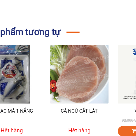
 phẩm tương tự
BẠC MÁ 1 NẮNG
CÁ NGỪ CẮT LÁT
92.000
Hết hàng
Hết hàng