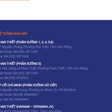
Ệ THỐNG NHÀ MÁY
HAN THIẾT (PHÂN XƯỞNG 1, 2, 4, 5,6)
7 Nguyễn Thông, Phường Phú Thủy, Tỉnh Lâm Đồng
iện thoại:
(84.252) 3811608
ax:
(84.252) 3811606
HAN THIẾT (PHÂN XƯỞNG 3)
ô 16B, Cảng cá Phan Thiết, Phường Phan Thiết, Tỉnh Lâm Đồng
iện thoại:
(84.252) 3817420
ax:
(84.252) 3720031
P. HỒ CHÍ MINH (PHÂN XƯỞNG GÒ VẤP)
4 Nguyễn Văn Dung, Phường An Nhơn, Tp. Hồ Chí Minh
iện thoại:
(84.28) 39840847
ax:
(84.28) 39843464
HAN THIẾT (HAINAM – OKINAWA JV)
hu phố 5, Phường Phú Thủy , Tỉnh Lâm Đồng