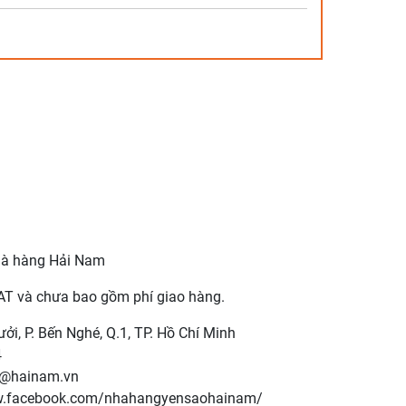
CUA
(Món
ăn
nhà
hàng)
số
lượng
hà hàng Hải Nam
AT và chưa bao gồm phí giao hàng.
ưởi, P. Bến Nghé, Q.1, TP. Hồ Chí Minh
4
m@hainam.vn
ww.facebook.com/nhahangyensaohainam/