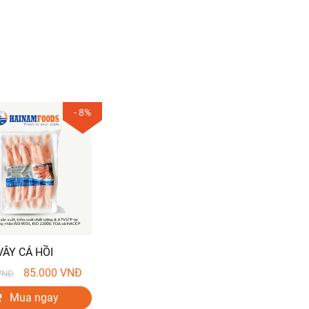
- 8%
VÂY CÁ HỒI
85.000
VNĐ
VNĐ
Mua ngay