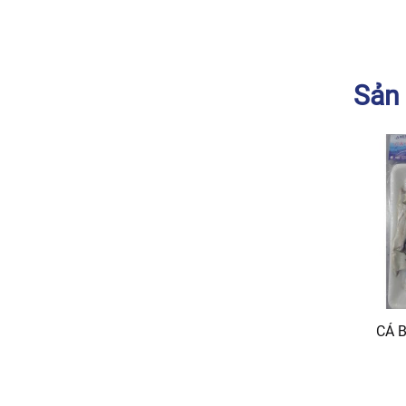
Sản
CÁ 