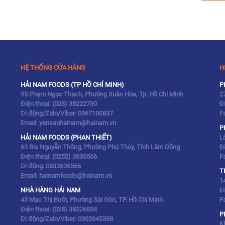
HỆ THỐNG CỬA HÀNG
H
HẢI NAM FOODS (TP HỒ CHÍ MINH)
P
55 Phạm Ngọc Thạch, Phường Xuân Hòa, Tp. Hồ Chí Minh
2
Điện thoại:
(028) 38222730
Đ
Di động/Zalo/Viber:
0967100837
F
Email: yensaohainam@hainam.vn
P
HẢI NAM FOODS (PHAN THIẾT)
L
63 Bis Nguyễn Thông, Phường Phú Thủy, Tỉnh Lâm Đồng
Đ
Điện thoại:
(0252) 3636566
F
Di động:
0833636566
T
Email: hainamfoods@hainam.vn
1
NHÀ HÀNG HẢI NAM
Đ
43 Mạc Thị Bưởi, Phường Sài Gòn, TP. Hồ Chí Minh
F
Điện thoại:
(028) 38226834
P
Di động/Zalo/Viber:
0902645388
K