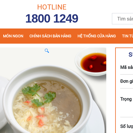
HOTLINE
1800 1249
MÓN NGON
CHÍNH SÁCH BÁN HÀNG
HỆ THỐNG CỬA HÀNG
TIN T
🔍
S
Mã sả
Đơn gi
Trọng
Số lượ