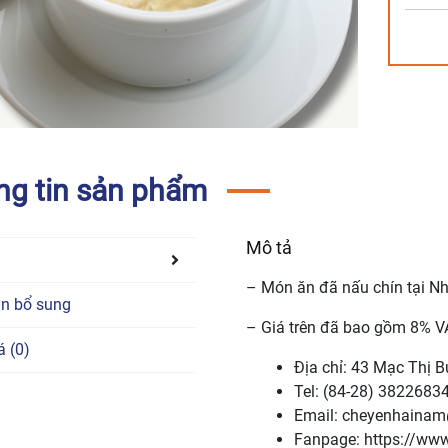
ng tin sản phẩm
Mô tả
– Món ăn đã nấu chín tại N
in bổ sung
– Giá trên đã bao gồm 8% V
á (0)
Địa chỉ: 43 Mạc Thị B
Tel: (84-28) 3822683
Email: cheyenhaina
Fanpage: https://w