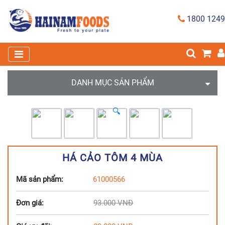
1800 1249
DANH MỤC SẢN PHẨM
🔍
HÁ CẢO TÔM 4 MÙA
Mã sản phẩm:
61000566
Đơn giá:
93.000
VNĐ