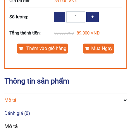
Giá ưu đãi:
89.000
VNĐ
HÁ
Số lượng:
CẢO
TÔM
Tổng thành tiền:
89.000
VNĐ
4
93.000
VNĐ
MÙA
số
Thêm vào giỏ hàng
Mua Ngay
lượng
Thông tin sản phẩm
Mô tả
Đánh giá (0)
Mô tả