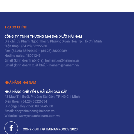
TRỤ SỞ CHÍNH
CÔNG TY TNHH THƯƠNG MẠI SẢN XUẤT HẢI NAM
Địa chỉ: 55 Phạm Ngọc Thạch, Phường Xuân Hòa, Tp. Hồ Chí Minh
Điện thoại:
(84.28) 38222730
Fax:
(84.28) 38294440
–
(84.28) 38200089
Hotline sales:
18001249
Email (kinh doanh nội địa): hainam.sg@hainam.vn
Email (kinh doanh xuất khẩu): hainam@hainam.vn
NHÀ HÀNG HẢI NAM
NHÀ HÀNG CHÈ YẾN & HẢI SẢN CAO CẤP
43 Mạc Thị Bưởi, Phường Sài Gòn, TP. Hồ Chí Minh
Điện thoại:
(84.28) 38226834
Di động/Zalo/Viber: 0902645388
Email: cheyenhainam@hainam.vn
Website: www.yensaohainam.com.vn
COPYRIGHT © HAINAMFOODS 2020