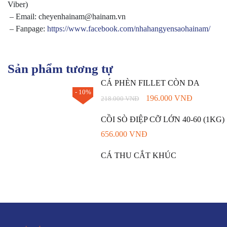
Viber)
– Email: cheyenhainam@hainam.vn
– Fanpage:
https://www.facebook.com/nhahangyensaohainam/
Sản phẩm tương tự
CÁ PHÈN FILLET CÒN DA
- 10%
196.000
VNĐ
218.000
VNĐ
CỒI SÒ ĐIỆP CỠ LỚN 40-60 (1KG)
656.000
VNĐ
CÁ THU CẮT KHÚC