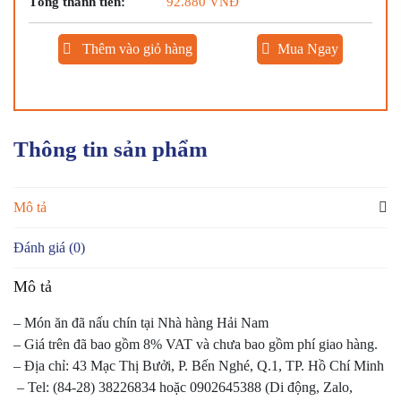
Tổng thành tiền:
92.880
VNĐ
CHIÊN
(Món
ăn
Thêm vào giỏ hàng
Mua Ngay
nhà
hàng)
số
lượng
Thông tin sản phẩm
Mô tả
Đánh giá (0)
Mô tả
– Món ăn đã nấu chín tại Nhà hàng Hải Nam
– Giá trên đã bao gồm 8% VAT và chưa bao gồm phí giao hàng.
– Địa chỉ: 43 Mạc Thị Bưởi, P. Bến Nghé, Q.1, TP. Hồ Chí Minh
– Tel: (84-28) 38226834 hoặc 0902645388 (Di động, Zalo,