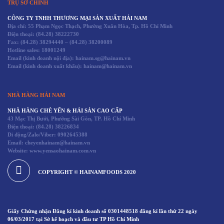
TRỤ SỞ CHÍNH
CÔNG TY TNHH THƯƠNG MẠI SẢN XUẤT HẢI NAM
Địa chỉ: 55 Phạm Ngọc Thạch, Phường Xuân Hòa, Tp. Hồ Chí Minh
Điện thoại:
(84.28) 38222730
Fax:
(84.28) 38294440
–
(84.28) 38200089
Hotline sales:
18001249
Email (kinh doanh nội địa): hainam.sg@hainam.vn
Email (kinh doanh xuất khẩu): hainam@hainam.vn
NHÀ HÀNG HẢI NAM
NHÀ HÀNG CHÈ YẾN & HẢI SẢN CAO CẤP
43 Mạc Thị Bưởi, Phường Sài Gòn, TP. Hồ Chí Minh
Điện thoại:
(84.28) 38226834
Di động/Zalo/Viber: 0902645388
Email: cheyenhainam@hainam.vn
Website: www.yensaohainam.com.vn
COPYRIGHT © HAINAMFOODS 2020
Giấy Chứng nhận Đăng kí kinh doanh số 0301448518 đăng kí lần thứ 22 ngày
06/03/2017 tại Sở kế hoạch và đầu tư TP Hồ Chí Minh