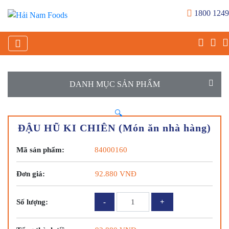
1800 1249
DANH MỤC SẢN PHẨM
🔍
ĐẬU HŨ KI CHIÊN (Món ăn nhà hàng)
Mã sản phẩm:
84000160
Đơn giá:
92.880
VNĐ
ĐẬU
Số lượng:
HŨ
KI