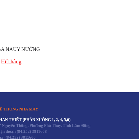
BA NAUY NƯỚNG
Hết hàng
Ệ THỐNG NHÀ MÁY
HAN THIẾT (PHÂN XƯỞNG 1, 2, 4, 5,6)
7 Nguyễn Thông, Phường Phú Thủy, Tỉnh Lâm Đồng
iện thoại:
(84.252) 3811608
ax:
(84.252) 3811606