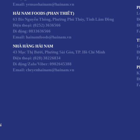
Email: yensaohainam@hainam.vn
P
HẢI NAM FOODS (PHAN THIẾT)
L
63 Bis Nguyễn Thông, Phường Phú Thủy, Tỉnh Lâm Đồng
Đ
Điện thoại:
(0252) 3636566
Đ
Di động:
0833636566
F
Email: hainamfoods@hainam.vn
T
NHÀ HÀNG HẢI NAM
1
43 Mạc Thị Bưởi, Phường Sài Gòn, TP. Hồ Chí Minh
Đ
Điện thoại:
(028) 38226834
F
Di động/Zalo/Viber:
0902645388
P
Email: cheyenhainam@hainam.vn
K
Đ
F
í