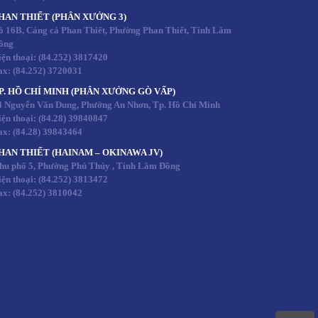
HAN THIẾT (PHÂN XƯỞNG 3)
ô 16B, Cảng cá Phan Thiết, Phường Phan Thiết, Tỉnh Lâm
ồng
iện thoại:
(84.252) 3817420
ax:
(84.252) 3720031
P. HỒ CHÍ MINH (PHÂN XƯỞNG GÒ VẤP)
4 Nguyễn Văn Dung, Phường An Nhơn, Tp. Hồ Chí Minh
iện thoại:
(84.28) 39840847
ax:
(84.28) 39843464
HAN THIẾT (HAINAM – OKINAWA JV)
hu phố 5, Phường Phú Thủy , Tỉnh Lâm Đồng
iện thoại:
(84.252) 3813472
ax:
(84.252) 3810042