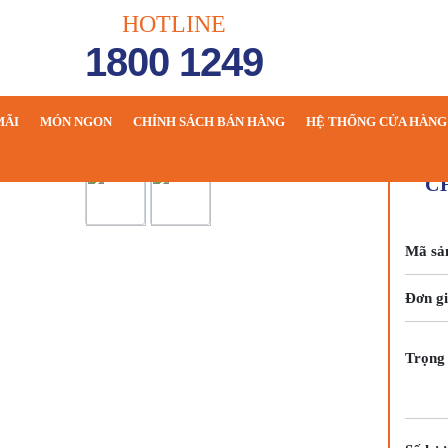
HOTLINE
1800 1249
MÃI
MÓN NGON
CHÍNH SÁCH BÁN HÀNG
HỆ THỐNG CỬA HÀNG
🔍
C
Mã sả
Đơn gi
Trọng