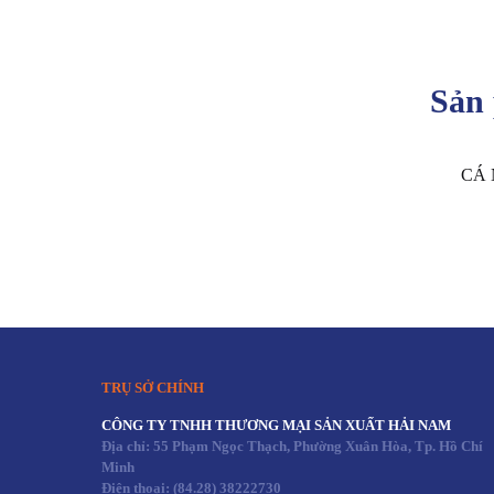
Sản
CÁ 
TRỤ SỞ CHÍNH
CÔNG TY TNHH THƯƠNG MẠI SẢN XUẤT HẢI NAM
Địa chỉ: 55 Phạm Ngọc Thạch, Phường Xuân Hòa, Tp. Hồ Chí
Minh
Điện thoại:
(84.28) 38222730