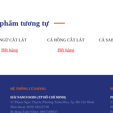
 phẩm tương tự
NGỪ CẮT LÁT
CÁ HỒNG CẮT LÁT
CÁ SA
Hết hàng
Hết hàng
HỆ THỐNG CỬA HÀNG
H
HẢI NAM FOODS (TP HỒ CHÍ MINH)
P
55 Phạm Ngọc Thạch, Phường Xuân Hòa, Tp. Hồ Chí Minh
2
Điện thoại:
(028) 38222730
Đ
Di động/Zalo/Viber:
0967100837
F