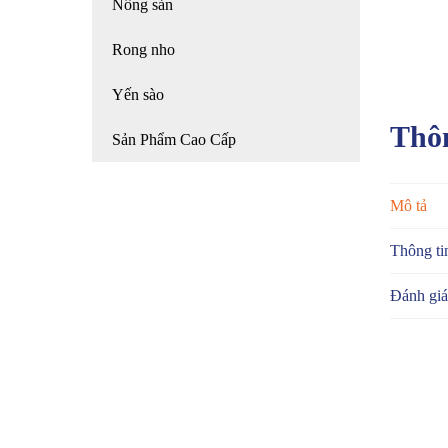
Nông sản
Rong nho
Yến sào
Thôn
Sản Phẩm Cao Cấp
Mô tả
Thông ti
Đánh giá