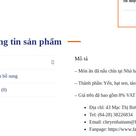
Số lượ
g tin sản phẩm
Mô tả
– Món ăn đã nấu chín tại Nhà 
n bổ sung
– Thành phần: Yến, hạt sen, tá
 (0)
– Giá trên đã bao gồm 8% VAT 
Địa chỉ: 43 Mạc Thị Bư
Tel: (84-28) 38226834
Email: cheyenhainam@
Fanpage: https://www.