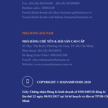
Fax:
(84.28) 38294440
–
(84.28) 38200089
Hotline sales:
18001249
Email (kinh doanh nội địa): hainam.sg@hainam.vn
Email (kinh doanh xuất khẩu): hainam@hainam.vn
NHÀ HÀNG HẢI NAM
NHÀ HÀNG CHÈ YẾN & HẢI SẢN CAO CẤP
43 Mạc Thị Bưởi, Phường Sài Gòn, TP. Hồ Chí Minh
Điện thoại:
(84.28) 38226834
Di động/Zalo/Viber: 0902645388
Email: cheyenhainam@hainam.vn
Website: www.yensaohainam.com.vn
COPYRIGHT © HAINAMFOODS 2020
Giấy Chứng nhận Đăng kí kinh doanh số 0301448518 đăng kí
lần thứ 22 ngày 06/03/2017 tại Sở kế hoạch và đầu tư TP Hồ Ch
Minh