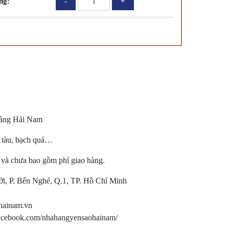
ng:
YẾN
THẬP
CẨM
(Món
ăn
nhà
hàng)
số
lượng
hàng Hải Nam
o tàu, bạch quả…
và chưa bao gồm phí giao hàng.
ởi, P. Bến Nghé, Q.1, TP. Hồ Chí Minh
hainam.vn
facebook.com/nhahangyensaohainam/