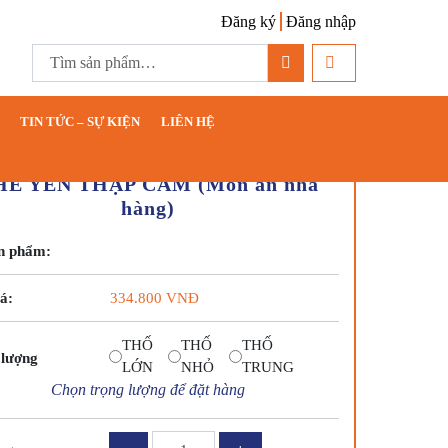
Đăng ký
Đăng nhập
TIN TỨC – SỰ KIỆN
LIÊN HỆ
HÈ YẾN THẬP CẨM (Món ăn nhà
hàng)
n phẩm:
á:
334.800
VNĐ
THỐ
THỐ
THỐ
 lượng
LỚN
NHỎ
TRUNG
Chọn trọng lượng để đặt hàng
CHÈ