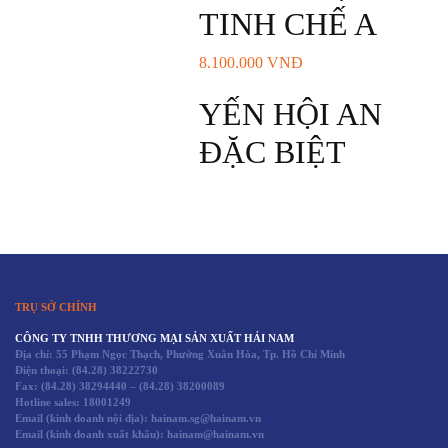
TINH CHẾ A
8.100.000
VNĐ
YẾN HỘI AN
ĐẶC BIỆT
TRỤ SỞ CHÍNH
CÔNG TY TNHH THƯƠNG MẠI SẢN XUẤT HẢI NAM
Địa chỉ: 55 Phạm Ngọc Thạch, Phường Xuân Hòa, Tp. Hồ Chí Minh
Điện thoại:
(84.28) 38222730
Fax:
(84.28) 38294440
–
(84.28) 38200089
Hotline sales:
18001249
Email (kinh doanh nội địa): hainam.sg@hainam.vn
Email (kinh doanh xuất khẩu): hainam@hainam.vn