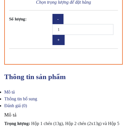
Chọn trọng lượng để đặt hàng
CHÈ
Số lượng:
YẾN
HẢI
NAM
THƯỢNG
HẠNG
VỊ
TÁO
ĐỎ
[ĂN
Thông tin sản phẩm
LIỀN]
số
lượng
Mô tả
Thông tin bổ sung
Đánh giá (0)
Mô tả
Trọng lượng:
Hộp 1 chén (13g), Hộp 2 chén (2x13g) và Hộp 5