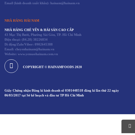
Email (kinh doanh xuất khẩu): hainam@hainam.vn
NHÀ HÀNG HẢI NAM
NHÀ HÀNG CHÈ YẾN & HẢI SẢN CAO CẤP
43 Mạc Thị Bưởi, Phường Sài Gòn, TP. Hồ Chí Minh
Điện thoại:
(84.28) 38226834
Di động/Zalo/Viber: 0902645388
Email: cheyenhainam@hainam.vn
Website: www.yensaohainam.com.vn
COPYRIGHT © HAINAMFOODS 2020
Giấy Chứng nhận Đăng kí kinh doanh số 0301448518 đăng kí lần thứ 22 ngày
06/03/2017 tại Sở kế hoạch và đầu tư TP Hồ Chí Minh