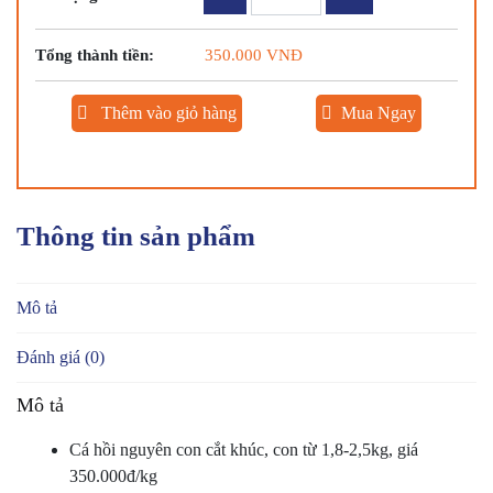
HỒI
NGUYÊN
Tổng thành tiền:
350.000
VNĐ
CON
CẮT
KHÚC(con
Thêm vào giỏ hàng
Mua Ngay
từ
1,8-
2,5kg,
Giá
350.000đ/kg)
Thông tin sản phẩm
số
lượng
Mô tả
Đánh giá (0)
Mô tả
Cá hồi nguyên con cắt khúc, con từ 1,8-2,5kg, giá
350.000đ/kg