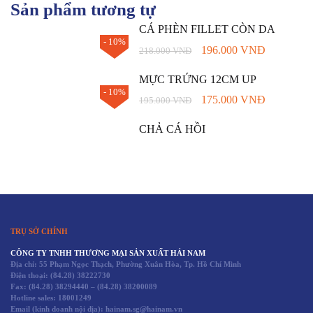
Sản phẩm tương tự
CÁ PHÈN FILLET CÒN DA
- 10%
196.000
VNĐ
218.000
VNĐ
MỰC TRỨNG 12CM UP
- 10%
175.000
VNĐ
195.000
VNĐ
CHẢ CÁ HỒI
TRỤ SỞ CHÍNH
CÔNG TY TNHH THƯƠNG MẠI SẢN XUẤT HẢI NAM
Địa chỉ: 55 Phạm Ngọc Thạch, Phường Xuân Hòa, Tp. Hồ Chí Minh
Điện thoại:
(84.28) 38222730
Fax:
(84.28) 38294440
–
(84.28) 38200089
Hotline sales:
18001249
Email (kinh doanh nội địa): hainam.sg@hainam.vn