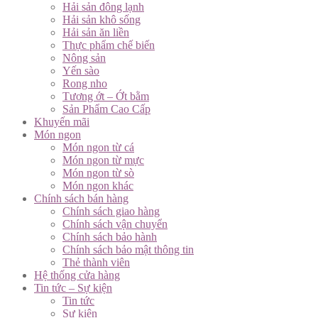
Hải sản đông lạnh
Hải sản khô sống
Hải sản ăn liền
Thực phẩm chế biến
Nông sản
Yến sào
Rong nho
Tương ớt – Ớt bằm
Sản Phẩm Cao Cấp
Khuyến mãi
Món ngon
Món ngon từ cá
Món ngon từ mực
Món ngon từ sò
Món ngon khác
Chính sách bán hàng
Chính sách giao hàng
Chính sách vận chuyển
Chính sách bảo hành
Chính sách bảo mật thông tin
Thẻ thành viên
Hệ thống cửa hàng
Tin tức – Sự kiện
Tin tức
Sự kiện