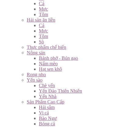
Cá
Mực
Tôm
Hải sản ăn liền
Cá
Mực
Tôm
Sò
Thực phẩm chế biến
Nông sản
Bánh phở - Bún gạo
Nấm mèo
Hạt sen khô
Rong nho
Yến sào
Chè yến
Yến Đảo Thiên Nhiên
Yến Nhà
Sản Phẩm Cao Cấp
Hải sâm
Vi cá
Bào Ngư
Bóng cá