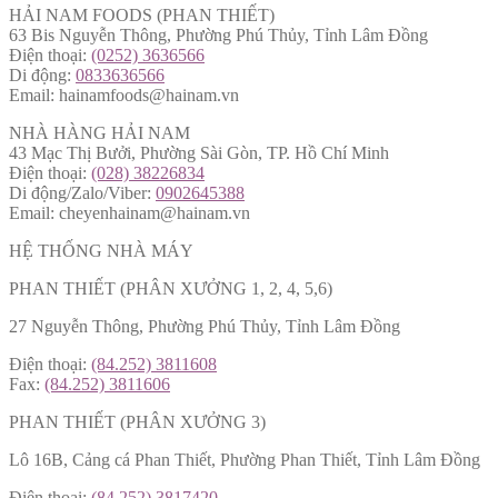
HẢI NAM FOODS (PHAN THIẾT)
63 Bis Nguyễn Thông, Phường Phú Thủy, Tỉnh Lâm Đồng
Điện thoại:
(0252) 3636566
Di động:
0833636566
Email: hainamfoods@hainam.vn
NHÀ HÀNG HẢI NAM
43 Mạc Thị Bưởi, Phường Sài Gòn, TP. Hồ Chí Minh
Điện thoại:
(028) 38226834
Di động/Zalo/Viber:
0902645388
Email: cheyenhainam@hainam.vn
HỆ THỐNG NHÀ MÁY
PHAN THIẾT (PHÂN XƯỞNG 1, 2, 4, 5,6)
27 Nguyễn Thông, Phường Phú Thủy, Tỉnh Lâm Đồng
Điện thoại:
(84.252) 3811608
Fax:
(84.252) 3811606
PHAN THIẾT (PHÂN XƯỞNG 3)
Lô 16B, Cảng cá Phan Thiết, Phường Phan Thiết, Tỉnh Lâm Đồng
Điện thoại:
(84.252) 3817420