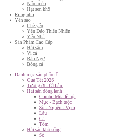
Nấm mèo
Hạt sen khô
Rong nho
Yến sào
Chè yến
Yến Đảo Thiên Nhiên
Yến Nhà
Sản Phẩm Cao Cấp
Hải sâm
Vi cá
Bào Ngư
Bóng cá
Danh mục sản phẩm
Quà Tết 2026
Tương ớt - Ớt bằm
Hải sản đông lạnh
Combo Mùa lễ hội
Mực - Bạch tuộc
Sò - Nghêu - Vẹm
Lẩu
Cá
Tôm
Hải sản khô sống
Sò