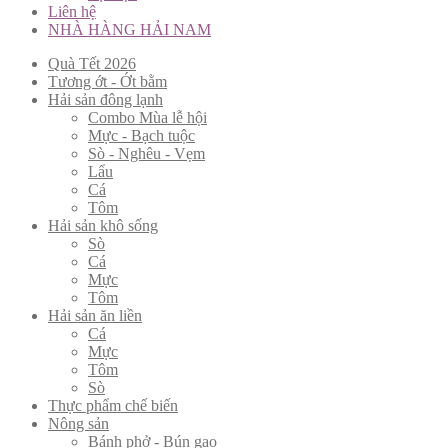
Liên hệ
NHÀ HÀNG HẢI NAM
Quà Tết 2026
Tương ớt - Ớt bằm
Hải sản đông lạnh
Combo Mùa lễ hội
Mực - Bạch tuộc
Sò - Nghêu - Vẹm
Lẩu
Cá
Tôm
Hải sản khô sống
Sò
Cá
Mực
Tôm
Hải sản ăn liền
Cá
Mực
Tôm
Sò
Thực phẩm chế biến
Nông sản
Bánh phở - Bún gạo