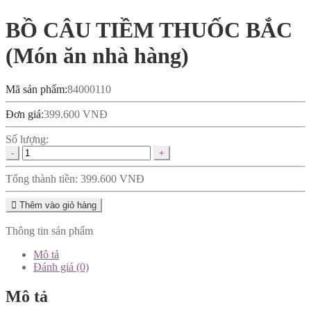
BỒ CÂU TIỀM THUỐC BẮC
(Món ăn nhà hàng)
Mã sản phẩm:
84000110
Đơn giá:
399.600
VNĐ
Số lượng:
BỒ
CÂU
TIỀM
Tổng thành tiền:
399.600
VNĐ
THUỐC
BẮC
Thêm vào giỏ hàng
(Món
ăn
Thông tin sản phẩm
nhà
hàng)
Mô tả
số
Đánh giá (0)
lượng
Mô tả