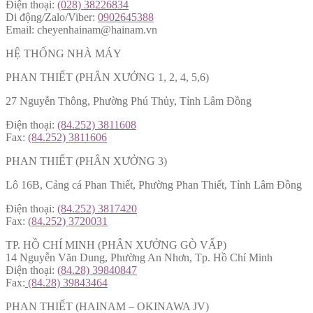
Điện thoại:
(028) 38226834
Di động/Zalo/Viber:
0902645388
Email: cheyenhainam@hainam.vn
HỆ THỐNG NHÀ MÁY
PHAN THIẾT (PHÂN XƯỞNG 1, 2, 4, 5,6)
27 Nguyễn Thông, Phường Phú Thủy, Tỉnh Lâm Đồng
Điện thoại:
(84.252) 3811608
Fax:
(84.252) 3811606
PHAN THIẾT (PHÂN XƯỞNG 3)
Lô 16B, Cảng cá Phan Thiết, Phường Phan Thiết, Tỉnh Lâm Đồng
Điện thoại:
(84.252) 3817420
Fax:
(84.252) 3720031
TP. HỒ CHÍ MINH (PHÂN XƯỞNG GÒ VẤP)
14 Nguyễn Văn Dung, Phường An Nhơn, Tp. Hồ Chí Minh
Điện thoại:
(84.28) 39840847
Fax:
(84.28) 39843464
PHAN THIẾT (HAINAM – OKINAWA JV)