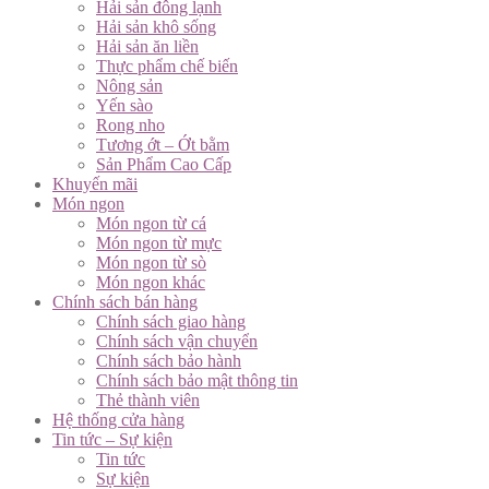
Hải sản đông lạnh
Hải sản khô sống
Hải sản ăn liền
Thực phẩm chế biến
Nông sản
Yến sào
Rong nho
Tương ớt – Ớt bằm
Sản Phẩm Cao Cấp
Khuyến mãi
Món ngon
Món ngon từ cá
Món ngon từ mực
Món ngon từ sò
Món ngon khác
Chính sách bán hàng
Chính sách giao hàng
Chính sách vận chuyển
Chính sách bảo hành
Chính sách bảo mật thông tin
Thẻ thành viên
Hệ thống cửa hàng
Tin tức – Sự kiện
Tin tức
Sự kiện