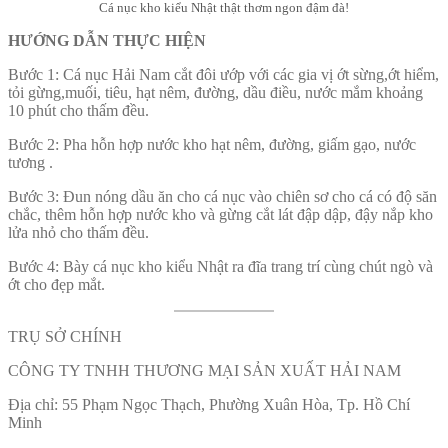
Cá nục kho kiểu Nhật thật thơm ngon đậm đà!
HƯỚNG DẪN THỰC HIỆN
Bước 1: Cá nục Hải Nam cắt đôi ướp với các gia vị ớt sừng,ớt hiểm,
tỏi gừng,muối, tiêu, hạt nêm, đường, dầu điều, nước mắm khoảng
10 phút cho thấm đều.
Bước 2: Pha hỗn hợp nước kho hạt nêm, đường, giấm gạo, nước
tương .
Bước 3: Đun nóng dầu ăn cho cá nục vào chiên sơ cho cá có độ săn
chắc, thêm hỗn hợp nước kho và gừng cắt lát đập dập, đậy nắp kho
lửa nhỏ cho thấm đều.
Bước 4: Bày cá nục kho kiểu Nhật ra đĩa trang trí cùng chút ngò và
ớt cho đẹp mắt.
TRỤ SỞ CHÍNH
CÔNG TY TNHH THƯƠNG MẠI SẢN XUẤT HẢI NAM
Địa chỉ: 55 Phạm Ngọc Thạch, Phường Xuân Hòa, Tp. Hồ Chí
Minh