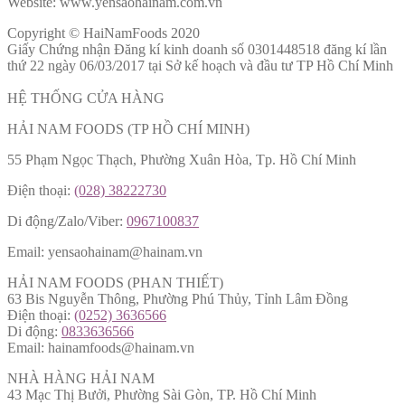
Website: www.yensaohainam.com.vn
Copyright © HaiNamFoods 2020
Giấy Chứng nhận Đăng kí kinh doanh số 0301448518 đăng kí lần
thứ 22 ngày 06/03/2017 tại Sở kế hoạch và đầu tư TP Hồ Chí Minh
HỆ THỐNG CỬA HÀNG
HẢI NAM FOODS (TP HỒ CHÍ MINH)
55 Phạm Ngọc Thạch, Phường Xuân Hòa, Tp. Hồ Chí Minh
Điện thoại:
(028) 38222730
Di động/Zalo/Viber:
0967100837
Email: yensaohainam@hainam.vn
HẢI NAM FOODS (PHAN THIẾT)
63 Bis Nguyễn Thông, Phường Phú Thủy, Tỉnh Lâm Đồng
Điện thoại:
(0252) 3636566
Di động:
0833636566
Email: hainamfoods@hainam.vn
NHÀ HÀNG HẢI NAM
43 Mạc Thị Bưởi, Phường Sài Gòn, TP. Hồ Chí Minh