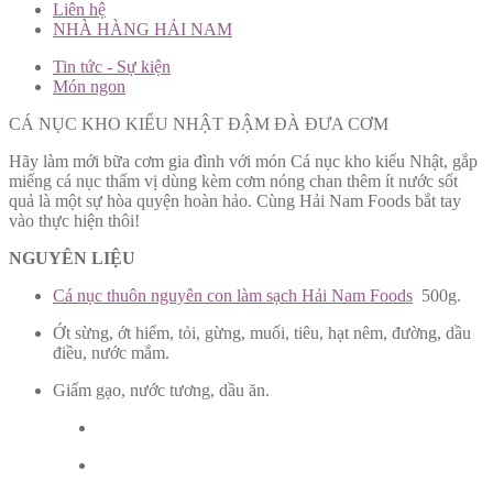
Liên hệ
NHÀ HÀNG HẢI NAM
Tin tức - Sự kiện
Món ngon
CÁ NỤC KHO KIỂU NHẬT ĐẬM ĐÀ ĐƯA CƠM
Hãy làm mới bữa cơm gia đình với món Cá nục kho kiểu Nhật, gắp
miếng cá nục thấm vị dùng kèm cơm nóng chan thêm ít nước sốt
quả là một sự hòa quyện hoàn hảo. Cùng Hải Nam Foods bắt tay
vào thực hiện thôi!
NGUYÊN LIỆU
Cá nục thuôn nguyên con làm sạch Hải Nam Foods
500g.
Ớt sừng, ớt hiểm, tỏi, gừng, muối, tiêu, hạt nêm, đường, dầu
điều, nước mắm.
Giấm gạo, nước tương, dầu ăn.