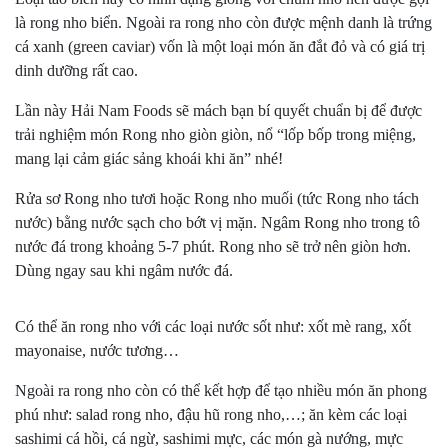
là rong nho biển. Ngoài ra rong nho còn được mệnh danh là trứng
cá xanh (green caviar) vốn là một loại món ăn đắt đỏ và có giá trị
dinh dưỡng rất cao.
Lần này Hải Nam Foods sẽ mách bạn bí quyết chuẩn bị để được
trải nghiệm món Rong nho giòn giòn, nổ “lốp bốp trong miệng,
mang lại cảm giác sảng khoái khi ăn” nhé!
Rửa sơ Rong nho tươi hoặc Rong nho muối (tức Rong nho tách
nước) bằng nước sạch cho bớt vị mặn. Ngâm Rong nho trong tô
nước đá trong khoảng 5-7 phút. Rong nho sẽ trở nên giòn hơn.
Dùng ngay sau khi ngâm nước đá.
Có thể ăn rong nho với các loại nước sốt như: xốt mè rang, xốt
mayonaise, nước tương…
Ngoài ra rong nho còn có thể kết hợp để tạo nhiều món ăn phong
phú như: salad rong nho, đậu hũ rong nho,…; ăn kèm các loại
sashimi cá hồi, cá ngừ, sashimi mực, các món gà nướng, mực