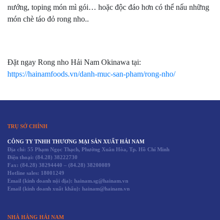
nướng, toping món mì gói… hoặc độc đáo hơn có thể nấu những
món chè táo đỏ rong nho..
Đặt ngay Rong nho Hải Nam Okinawa tại:
https://hainamfoods.vn/danh-muc-san-pham/rong-nho/
TRỤ SỞ CHÍNH
CÔNG TY TNHH THƯƠNG MẠI SẢN XUẤT HẢI NAM
Địa chỉ: 55 Phạm Ngọc Thạch, Phường Xuân Hòa, Tp. Hồ Chí Minh
Điện thoại:
(84.28) 38222730
Fax:
(84.28) 38294440
–
(84.28) 38200089
Hotline sales:
18001249
Email (kinh doanh nội địa): hainam.sg@hainam.vn
Email (kinh doanh xuất khẩu): hainam@hainam.vn
NHÀ HÀNG HẢI NAM